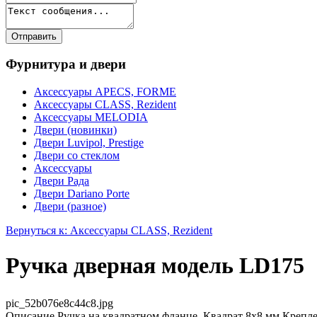
Фурнитура и двери
Аксессуары APECS, FORME
Аксессуары CLASS, Rezident
Аксессуары MELODIA
Двери (новинки)
Двери Luvipol, Prestige
Двери со стеклом
Аксессуары
Двери Рада
Двери Dariano Porte
Двери (разное)
Вернуться к: Аксессуары CLASS, Rezident
Ручка дверная модель LD175
pic_52b076e8c44c8.jpg
Описание
Ручка на квадратном фланце. Квадрат 8х8 мм.Крепле