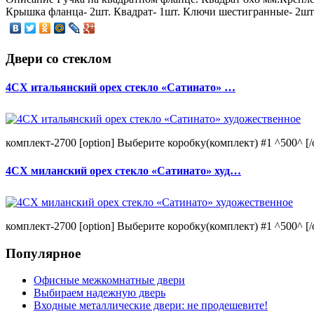
Крышка фланца- 2шт. Квадрат- 1шт. Ключи шестигранные- 2шт.
Двери со стеклом
4CХ итальянский орех стекло «Сатинато» …
комплект-2700 [option] Выберите коробку(комплект) #1 ^500^ [/o
4CХ миланский орех стекло «Сатинато» худ…
комплект-2700 [option] Выберите коробку(комплект) #1 ^500^ [/o
Популярное
Офисные межкомнатные двери
Выбираем надежную дверь
Входные металлические двери: не продешевите!