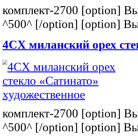
комплект-2700 [option] В
^500^ [/option] [option] В
4CХ миланский орех сте
комплект-2700 [option] В
^500^ [/option] [option] В