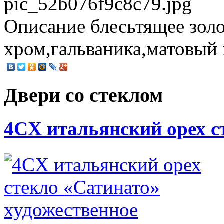
pic_52b076f9c8c79.jpg
Описание
блесьтящее зол
хром,гальваника,матовый
Двери со стеклом
4CХ итальянский орех с