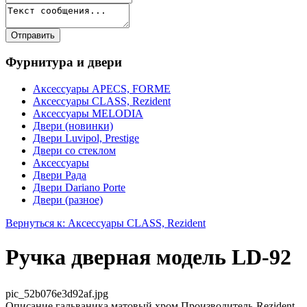
Фурнитура и двери
Аксессуары APECS, FORME
Аксессуары CLASS, Rezident
Аксессуары MELODIA
Двери (новинки)
Двери Luvipol, Prestige
Двери со стеклом
Аксессуары
Двери Рада
Двери Dariano Porte
Двери (разное)
Вернуться к: Аксессуары CLASS, Rezident
Ручка дверная модель LD-92
pic_52b076e3d92af.jpg
Описание
гальваника,матовый хром Производитель-Rezident