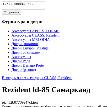
Фурнитура и двери
Аксессуары APECS, FORME
Аксессуары CLASS, Rezident
Аксессуары MELODIA
Двери (новинки)
Двери Luvipol, Prestige
Двери со стеклом
Аксессуары
Двери Рада
Двери Dariano Porte
Двери (разное)
Вернуться к: Аксессуары CLASS, Rezident
Rezident ld-85 Самарканд
pic_52b07709e47cf.jpg
Описание
матовое золото,блестящее золото,никель,матовый хр