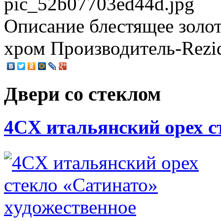
pic_52b07703ed44d.jpg
Описание
блестящее золо
хром Производитель-Rezi
Двери со стеклом
4CХ итальянский орех с