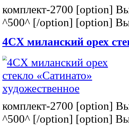
комплект-2700 [option] В
^500^ [/option] [option] В
4CХ миланский орех сте
комплект-2700 [option] В
^500^ [/option] [option] В