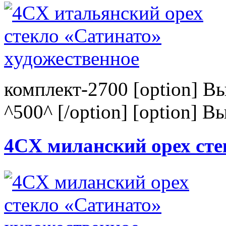
комплект-2700 [option] В
^500^ [/option] [option] В
4CХ миланский орех сте