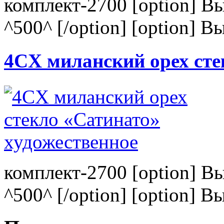
комплект-2700 [option] В
^500^ [/option] [option] В
4CХ миланский орех сте
комплект-2700 [option] В
^500^ [/option] [option] В