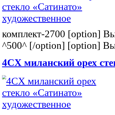
комплект-2700 [option] В
^500^ [/option] [option] В
4CХ миланский орех сте