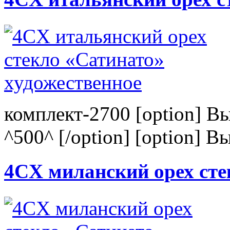
комплект-2700 [option] В
^500^ [/option] [option] В
4CХ миланский орех сте