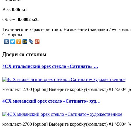
Вес:
0.06 кг.
Объём:
0.0002 м3.
Технические характеристики: Назначение (накладки / wc комп
Саморезы
Двери со стеклом
4CХ итальянский орех стекло «Сатинато» …
комплект-2700 [option] Выберите коробку(комплект) #1 ^500^ [/o
4CХ миланский орех стекло «Сатинато» худ…
комплект-2700 [option] Выберите коробку(комплект) #1 ^500^ [/o