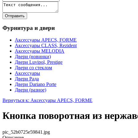
Фурнитура и двери
Аксессуары APECS, FORME
Аксессуары CLASS, Rezident
Аксессуары MELODIA
Двери (новинки)
Двери Luvipol, Prestige
Двери со стеклом
Аксессуары
Двери Рада
Двери Dariano Porte
Двери (разное)
Вернуться к: Аксессуары APECS, FORME
Кнопка поворотная из нержа
pic_52b0725e59841.jpg
Описание