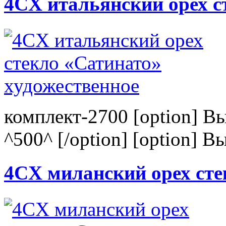
4CХ итальянский орех с
комплект-2700 [option] В
^500^ [/option] [option] В
4CХ миланский орех сте